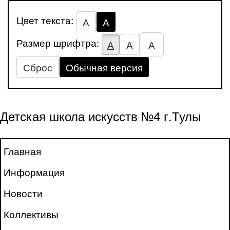
Цвет текста:
А
А
Размер шрифтра:
А
А
А
Сброс
Обычная версия
Детская школа искусств №4 г.Тулы
Главная
Информация
Новости
Коллективы