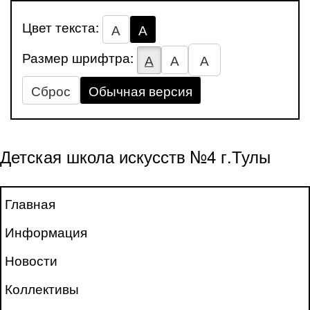
Цвет текста:
А
А
Размер шрифтра:
А
А
А
Сброс
Обычная версия
Детская школа искусств №4 г.Тулы
Главная
Информация
Новости
Коллективы