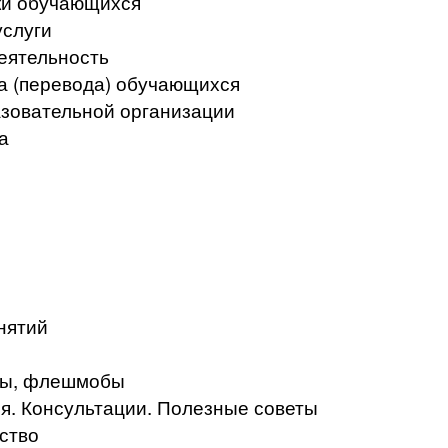
ки обучающихся
услуги
еятельность
а (перевода) обучающихся
азовательной организации
а
нятий
кты, флешмобы
. Консультации. Полезные советы
ство