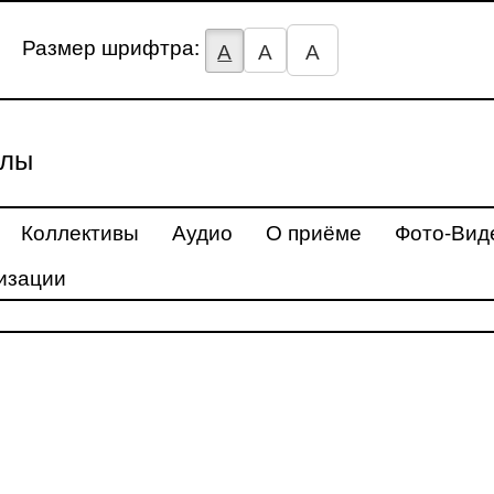
Размер шрифтра:
А
А
А
улы
Коллективы
Аудио
О приёме
Фото-Вид
изации