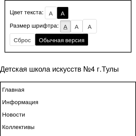
Цвет текста:
А
А
Размер шрифтра:
А
А
А
Сброс
Обычная версия
Детская школа искусств №4 г.Тулы
Главная
Информация
Новости
Коллективы