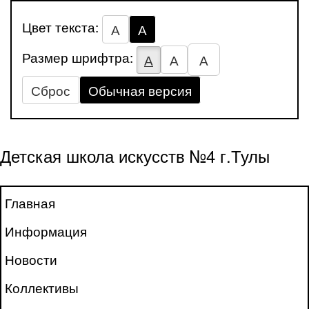
Цвет текста:
А
А
Размер шрифтра:
А
А
А
Сброс
Обычная версия
Детская школа искусств №4 г.Тулы
Главная
Информация
Новости
Коллективы