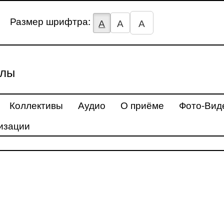
Размер шрифтра:
А
А
А
улы
Коллективы
Аудио
О приёме
Фото-Вид
изации