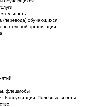
ки обучающихся
услуги
еятельность
а (перевода) обучающихся
азовательной организации
а
нятий
кты, флешмобы
. Консультации. Полезные советы
ство