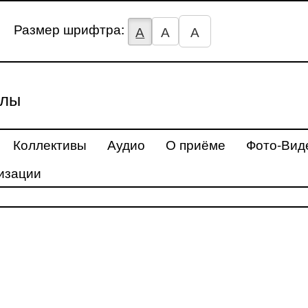
Размер шрифтра:
А
А
А
улы
Коллективы
Аудио
О приёме
Фото-Вид
изации