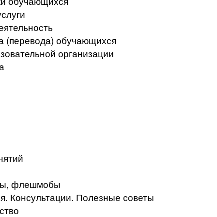
ки обучающихся
услуги
еятельность
а (перевода) обучающихся
азовательной организации
а
нятий
кты, флешмобы
. Консультации. Полезные советы
ство