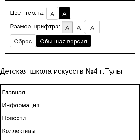
Цвет текста:
А
А
Размер шрифтра:
А
А
А
Сброс
Обычная версия
Детская школа искусств №4 г.Тулы
Главная
Информация
Новости
Коллективы