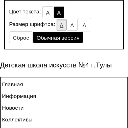
Цвет текста:
А
А
Размер шрифтра:
А
А
А
Сброс
Обычная версия
Детская школа искусств №4 г.Тулы
Главная
Информация
Новости
Коллективы