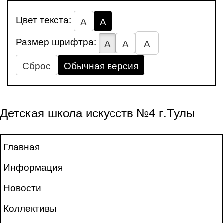
Цвет текста:
А
А
Размер шрифтра:
А
А
А
Сброс
Обычная версия
Детская школа искусств №4 г.Тулы
Главная
Информация
Новости
Коллективы