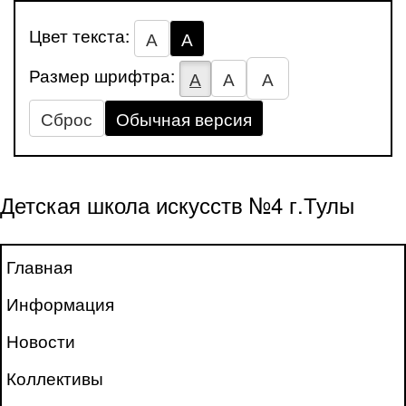
Цвет текста:
А
А
Размер шрифтра:
А
А
А
Сброс
Обычная версия
Детская школа искусств №4 г.Тулы
Главная
Информация
Новости
Коллективы