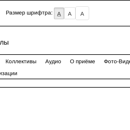
Размер шрифтра:
А
А
А
улы
Коллективы
Аудио
О приёме
Фото-Вид
изации