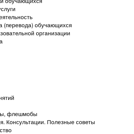
ки обучающихся
услуги
еятельность
а (перевода) обучающихся
азовательной организации
а
нятий
кты, флешмобы
. Консультации. Полезные советы
ство