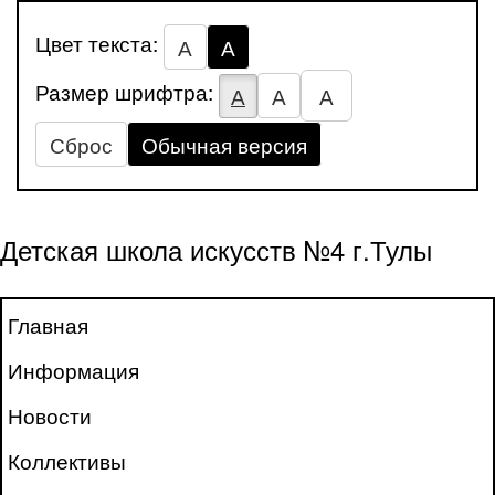
Цвет текста:
А
А
Размер шрифтра:
А
А
А
Сброс
Обычная версия
Детская школа искусств №4 г.Тулы
Главная
Информация
Новости
Коллективы