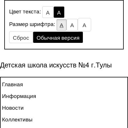
Цвет текста:
А
А
Размер шрифтра:
А
А
А
Сброс
Обычная версия
Детская школа искусств №4 г.Тулы
Главная
Информация
Новости
Коллективы