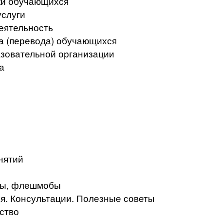
ки обучающихся
услуги
еятельность
а (перевода) обучающихся
азовательной организации
а
нятий
кты, флешмобы
. Консультации. Полезные советы
ство