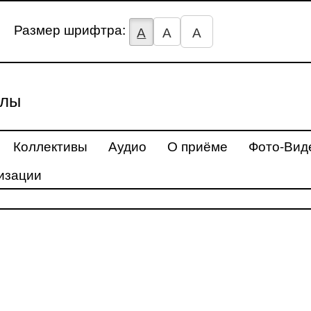
Размер шрифтра:
А
А
А
улы
Коллективы
Аудио
О приёме
Фото-Вид
изации