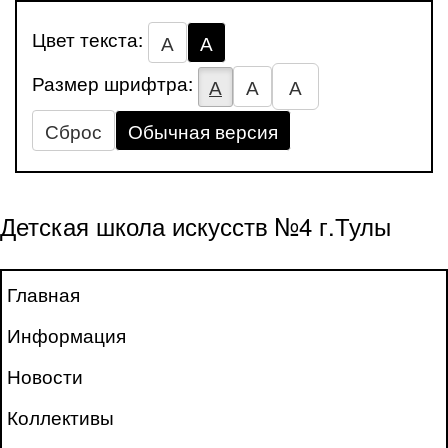
Цвет текста:
А
А
Размер шрифтра:
А
А
А
Сброс
Обычная версия
Детская школа искусств №4 г.Тулы
Главная
Информация
Новости
Коллективы