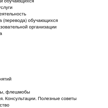
ки обучающихся
услуги
еятельность
а (перевода) обучающихся
азовательной организации
а
нятий
кты, флешмобы
. Консультации. Полезные советы
ство