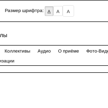
Размер шрифтра:
А
А
А
улы
Коллективы
Аудио
О приёме
Фото-Вид
изации