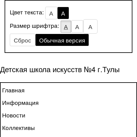
Цвет текста:
А
А
Размер шрифтра:
А
А
А
Сброс
Обычная версия
Детская школа искусств №4 г.Тулы
Главная
Информация
Новости
Коллективы