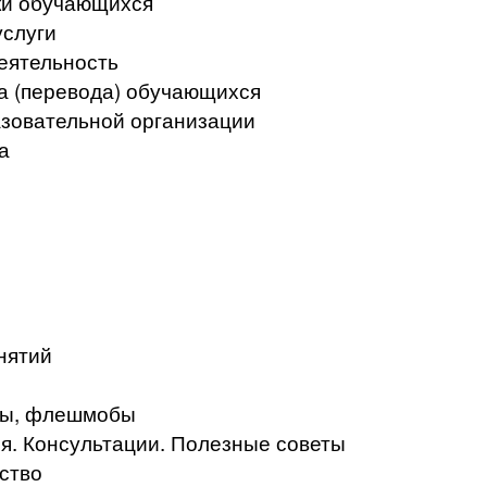
ки обучающихся
услуги
еятельность
а (перевода) обучающихся
азовательной организации
а
нятий
кты, флешмобы
. Консультации. Полезные советы
ство