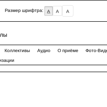
Размер шрифтра:
А
А
А
улы
Коллективы
Аудио
О приёме
Фото-Вид
изации