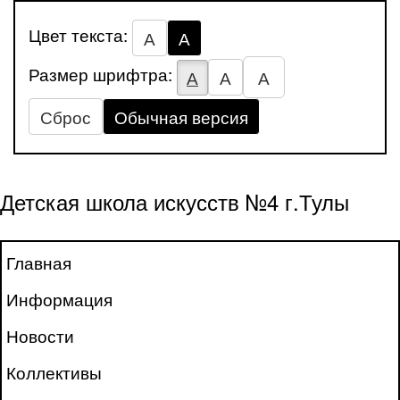
Цвет текста:
А
А
Размер шрифтра:
А
А
А
Сброс
Обычная версия
Детская школа искусств №4 г.Тулы
Главная
Информация
Новости
Коллективы