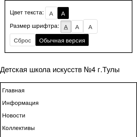
Цвет текста:
А
А
Размер шрифтра:
А
А
А
Сброс
Обычная версия
Детская школа искусств №4 г.Тулы
Главная
Информация
Новости
Коллективы