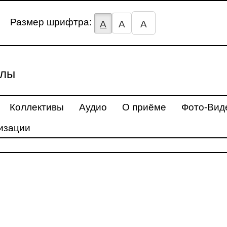
Размер шрифтра:
А
А
А
улы
Коллективы
Аудио
О приёме
Фото-Вид
изации