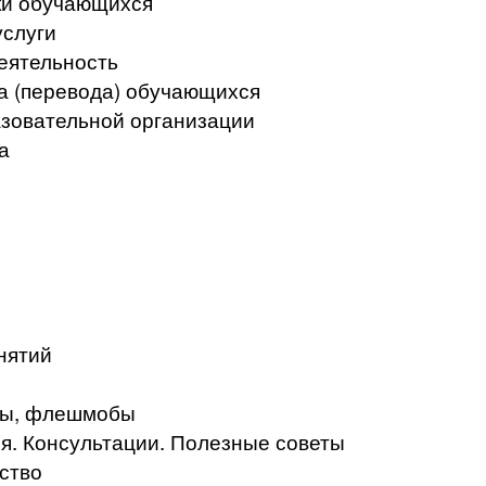
ки обучающихся
услуги
еятельность
а (перевода) обучающихся
азовательной организации
а
нятий
кты, флешмобы
. Консультации. Полезные советы
ство