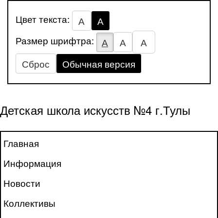
Цвет текста:
А
А
Размер шрифтра:
А
А
А
Сброс
Обычная версия
Детская школа искусств №4 г.Тулы
Главная
Информация
Новости
Коллективы