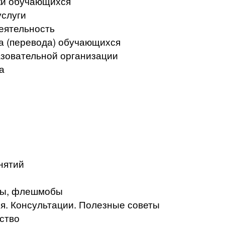
ки обучающихся
услуги
еятельность
а (перевода) обучающихся
азовательной организации
а
нятий
кты, флешмобы
. Консультации. Полезные советы
ство