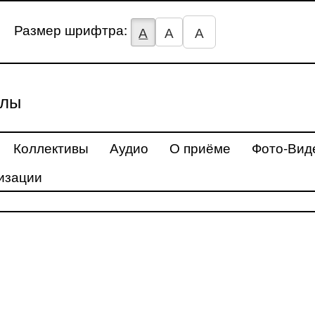
Размер шрифтра:
А
А
А
улы
Коллективы
Аудио
О приёме
Фото-Вид
изации