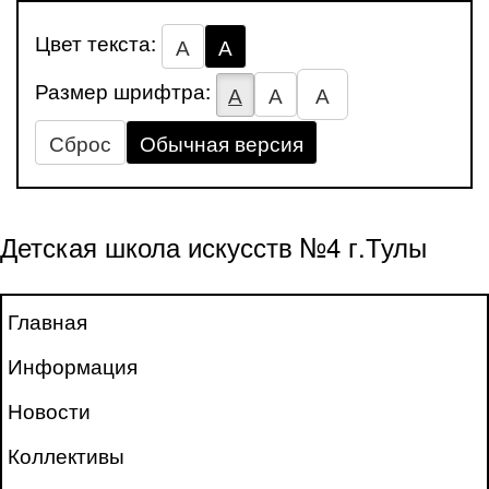
Цвет текста:
А
А
Размер шрифтра:
А
А
А
Сброс
Обычная версия
Детская школа искусств №4 г.Тулы
Главная
Информация
Новости
Коллективы