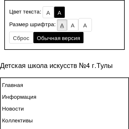
Цвет текста:
А
А
Размер шрифтра:
А
А
А
Сброс
Обычная версия
Детская школа искусств №4 г.Тулы
Главная
Информация
Новости
Коллективы