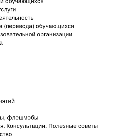
ки обучающихся
услуги
еятельность
а (перевода) обучающихся
азовательной организации
а
нятий
кты, флешмобы
. Консультации. Полезные советы
ство