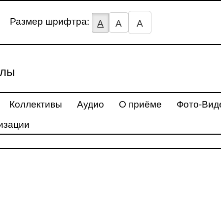
Размер шрифтра:
А
А
А
улы
Коллективы
Аудио
О приёме
Фото-Вид
изации