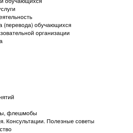
ки обучающихся
услуги
еятельность
а (перевода) обучающихся
азовательной организации
а
нятий
кты, флешмобы
. Консультации. Полезные советы
ство