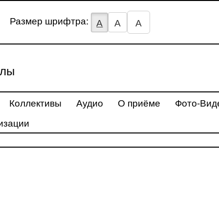
Размер шрифтра:
А
А
А
улы
Коллективы
Аудио
О приёме
Фото-Вид
изации