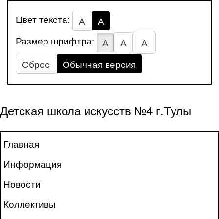
Цвет текста:
А
А
Размер шрифтра:
А
А
А
Сброс
Обычная версия
Детская школа искусств №4 г.Тулы
Главная
Информация
Новости
Коллективы