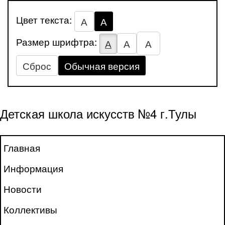
Цвет текста:
А
А
Размер шрифтра:
А
А
А
Сброс
Обычная версия
Детская школа искусств №4 г.Тулы
Главная
Информация
Новости
Коллективы