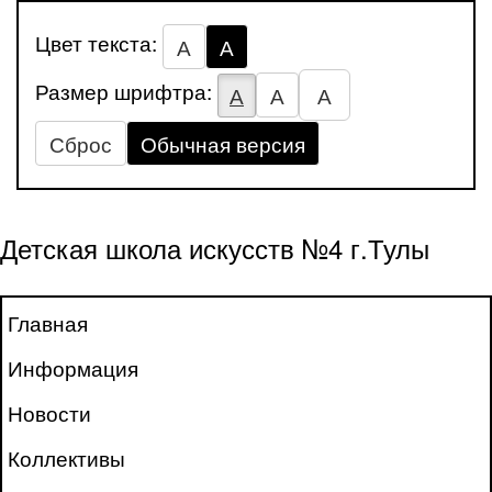
Цвет текста:
А
А
Размер шрифтра:
А
А
А
Сброс
Обычная версия
Детская школа искусств №4 г.Тулы
Главная
Информация
Новости
Коллективы