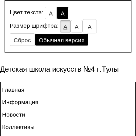
Цвет текста:
А
А
Размер шрифтра:
А
А
А
Сброс
Обычная версия
Детская школа искусств №4 г.Тулы
Главная
Информация
Новости
Коллективы