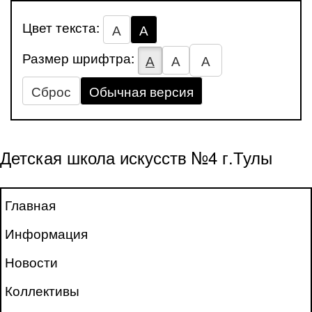
Цвет текста:
А
А
Размер шрифтра:
А
А
А
Сброс
Обычная версия
Детская школа искусств №4 г.Тулы
Главная
Информация
Новости
Коллективы