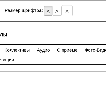
Размер шрифтра:
А
А
А
улы
Коллективы
Аудио
О приёме
Фото-Вид
изации