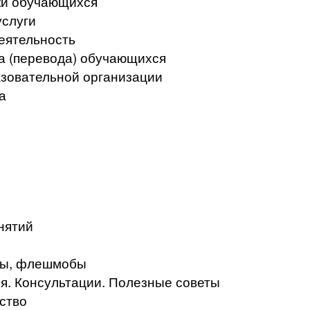
ки обучающихся
услуги
еятельность
а (перевода) обучающихся
азовательной организации
а
нятий
кты, флешмобы
. Консультации. Полезные советы
ство