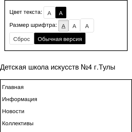
Цвет текста:
А
А
Размер шрифтра:
А
А
А
Сброс
Обычная версия
Детская школа искусств №4 г.Тулы
Главная
Информация
Новости
Коллективы