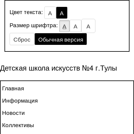
Цвет текста:
А
А
Размер шрифтра:
А
А
А
Сброс
Обычная версия
Детская школа искусств №4 г.Тулы
Главная
Информация
Новости
Коллективы