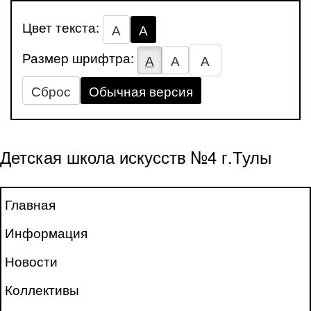
Цвет текста:
А
А
Размер шрифтра:
А
А
А
Сброс
Обычная версия
Детская школа искусств №4 г.Тулы
Главная
Информация
Новости
Коллективы