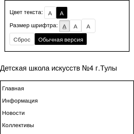
Цвет текста:
А
А
Размер шрифтра:
А
А
А
Сброс
Обычная версия
Детская школа искусств №4 г.Тулы
Главная
Информация
Новости
Коллективы