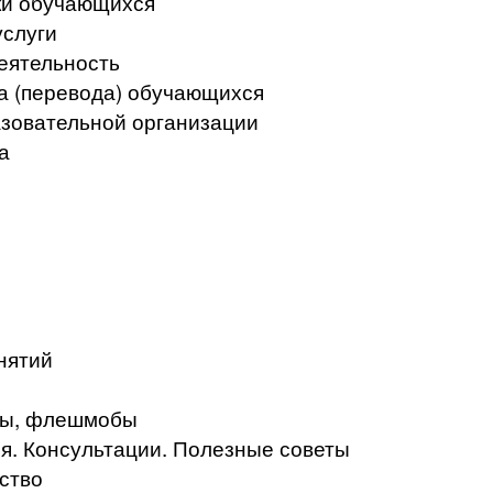
ки обучающихся
услуги
еятельность
а (перевода) обучающихся
азовательной организации
а
нятий
кты, флешмобы
. Консультации. Полезные советы
ство