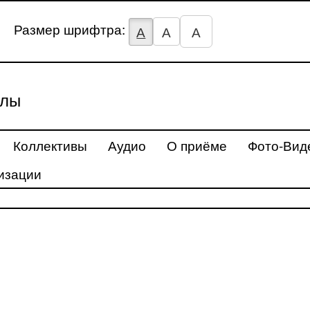
Размер шрифтра:
А
А
А
улы
Коллективы
Аудио
О приёме
Фото-Вид
изации