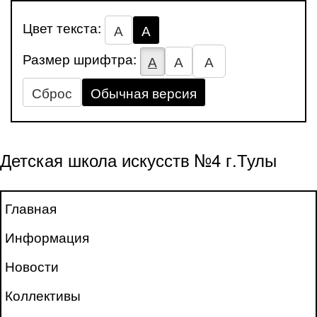
Цвет текста:
А
А
Размер шрифтра:
А
А
А
Сброс
Обычная версия
Детская школа искусств №4 г.Тулы
Главная
Информация
Новости
Коллективы