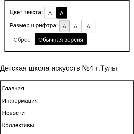
Цвет текста:
А
А
Размер шрифтра:
А
А
А
Сброс
Обычная версия
Детская школа искусств №4 г.Тулы
Главная
Информация
Новости
Коллективы