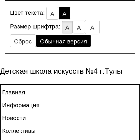
Цвет текста:
А
А
Размер шрифтра:
А
А
А
Сброс
Обычная версия
Детская школа искусств №4 г.Тулы
Главная
Информация
Новости
Коллективы