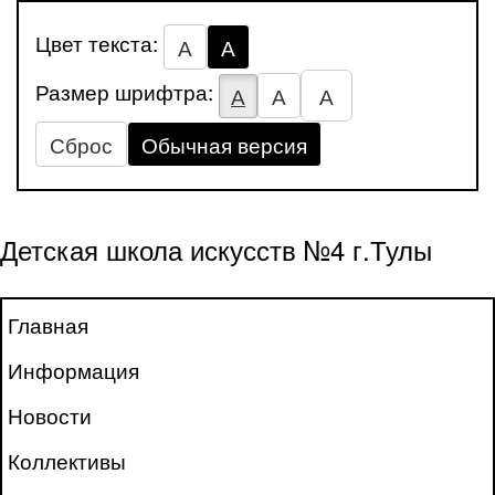
Цвет текста:
А
А
Размер шрифтра:
А
А
А
Сброс
Обычная версия
Детская школа искусств №4 г.Тулы
Главная
Информация
Новости
Коллективы