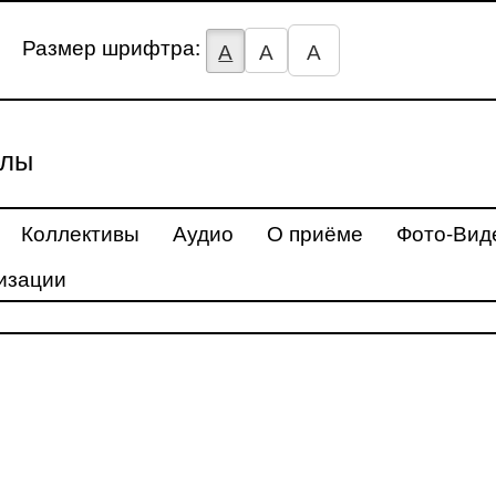
Размер шрифтра:
А
А
А
улы
Коллективы
Аудио
О приёме
Фото-Вид
изации