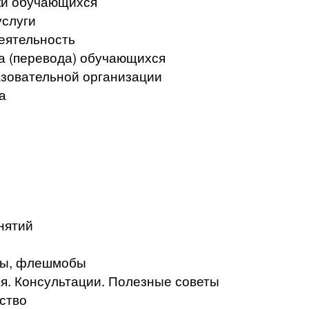
ки обучающихся
услуги
еятельность
а (перевода) обучающихся
азовательной организации
а
нятий
кты, флешмобы
. Консультации. Полезные советы
ство