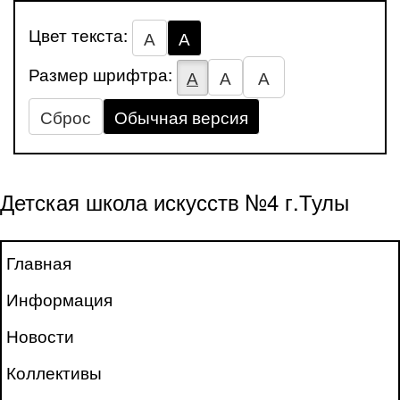
Цвет текста:
А
А
Размер шрифтра:
А
А
А
Сброс
Обычная версия
Детская школа искусств №4 г.Тулы
Главная
Информация
Новости
Коллективы