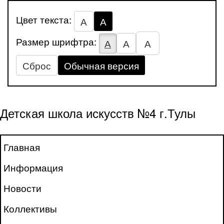
Цвет текста:
А
А
Размер шрифтра:
А
А
А
Сброс
Обычная версия
Детская школа искусств №4 г.Тулы
Главная
Информация
Новости
Коллективы