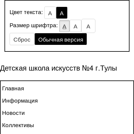
Цвет текста:
А
А
Размер шрифтра:
А
А
А
Сброс
Обычная версия
Детская школа искусств №4 г.Тулы
Главная
Информация
Новости
Коллективы