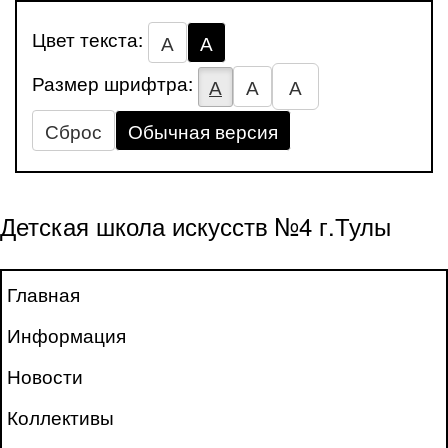
Цвет текста:
А
А
Размер шрифтра:
А
А
А
Сброс
Обычная версия
Детская школа искусств №4 г.Тулы
Главная
Информация
Новости
Коллективы