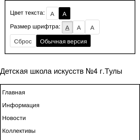
Цвет текста:
А
А
Размер шрифтра:
А
А
А
Сброс
Обычная версия
Детская школа искусств №4 г.Тулы
Главная
Информация
Новости
Коллективы