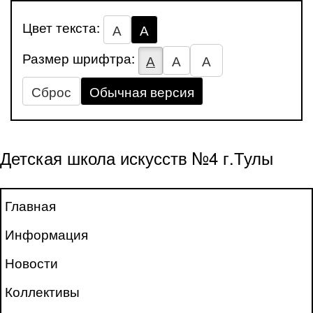
Цвет текста:
А
А
Размер шрифтра:
А
А
А
Сброс
Обычная версия
Детская школа искусств №4 г.Тулы
Главная
Информация
Новости
Коллективы